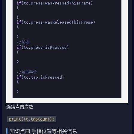
if
(tc.press.wasPressedThisFrame)

{

if
(tc.press.wasReleasedThisFrame)

{

//长按
if
(tc.press.isPressed)

{

}

//点击手势
if
(tc.tap.isPressed)

{

}
连续点击次数
print(tc.tapCount);
知识点四 手指位置等相关信息