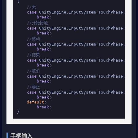
{

//无
case
 UnityEngine.InputSystem.TouchPhase.None:

break
;

//开始接触
case
 UnityEngine.InputSystem.TouchPhase.Began:
break
;

//移动
case
 UnityEngine.InputSystem.TouchPhase.Moved:
break
;

//结束
case
 UnityEngine.InputSystem.TouchPhase.Ended:
break
;

//取消
case
 UnityEngine.InputSystem.TouchPhase.Cance
break
;

//静止
case
 UnityEngine.InputSystem.TouchPhase.Stati
break
;

default
:

break
;

}
手柄输入