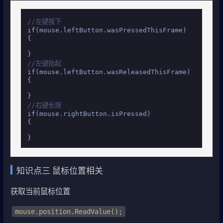
//左键按下
if
(mouse.leftButton.wasPressedThisFrame)

{

//左键抬起
if
(mouse.leftButton.wasReleasedThisFrame)

{

//右键长按
if
(mouse.rightButton.isPressed)

{

}
知识点三 鼠标位置相关
获取当前鼠标位置
mouse.position.ReadValue();