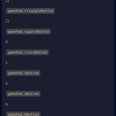
△
gamePad.triangleButton
□
gamePad.squareButton
X
gamePad.crossButton
x
gamePad.xButton
a
gamePad.aButton
b
gamePad.bButton