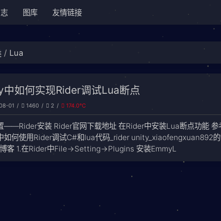
日志
图库
友情链接
Lua
类
ity中如何实现Rider调试Lua断点
08-01
1460
2
174.0℃
置——Rider安装 Rider官网下载地址 在Rider中安装Lua断点功能 参
y中如何使用Rider调试C#和lua代码_rider unity_xiaofengxuan892
客 1.在Rider中File->Setting->Plugins 安装EmmyL