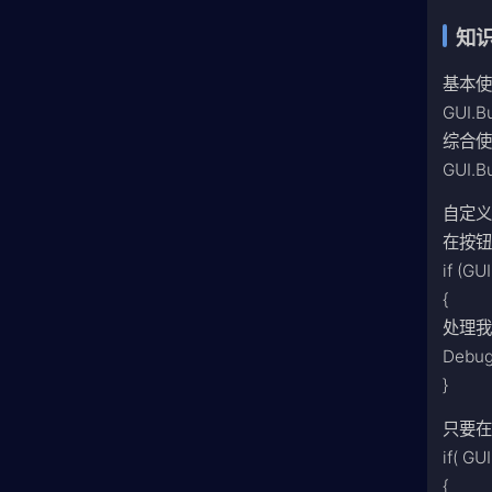
知
基本
GUI.Bu
综合
GUI.Bu
自定义
在按钮
if (GU
{
处理
Debu
}
只要在
if( GU
{