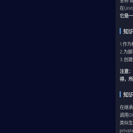
全称 
在Un
它是一
知识
1.作
2.为
3.创
注意
得，所
知识
在继承
调用G
类似
privat