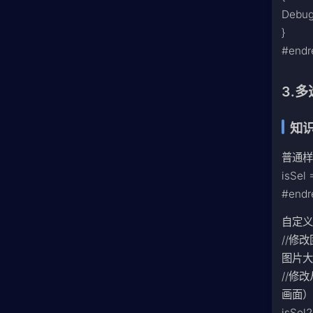
Debu
}
#endr
3.
知识
普通
isSel 
#endr
自定义
//修改
图片大
//修
画面
isSel2