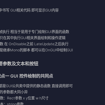
其中书写 GUI相关代码 即可显示GUI内容
：
每帧执行 相当于是用于专门绘制GUI界面的函数
般只在其中执行GUI相关界面绘制和操作逻辑
数 在 OnDisable之前 LateUpdate之后执行
要是继承Mono的脚本 都可以在OnGUI中绘制GUI
重要参数及文本和按钮
点一 GUI 控件绘制的共同点
们都是GUI公共类中提供的静态函数 直接调用即可
们的参数都大同小异
：Rect参数 x y位置 w h尺寸
本：string参数