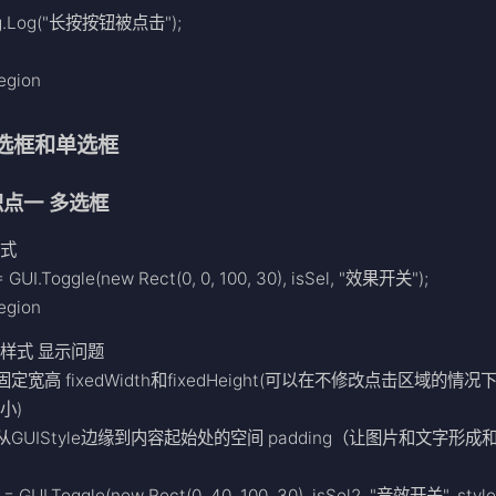
g.Log("长按按钮被点击");
egion
多选框和单选框
点一 多选框
样式
= GUI.Toggle(new Rect(0, 0, 100, 30), isSel, "效果开关");
egion
样式 显示问题
固定宽高 fixedWidth和fixedHeight(可以在不修改点击区域的情况
小)
改从GUIStyle边缘到内容起始处的空间 padding（让图片和文字形成
）
 = GUI.Toggle(new Rect(0, 40, 100, 30), isSel2, "音效开关", style