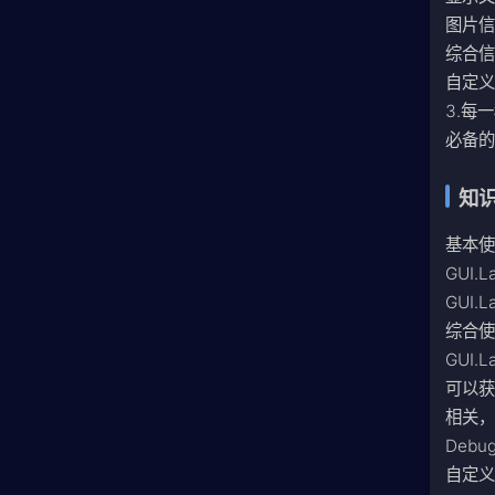
图片信
综合信息
自定义
3.每
必备的
知
基本
GUI.L
GUI.La
综合
GUI.La
可以获
相关，
Debug.
自定