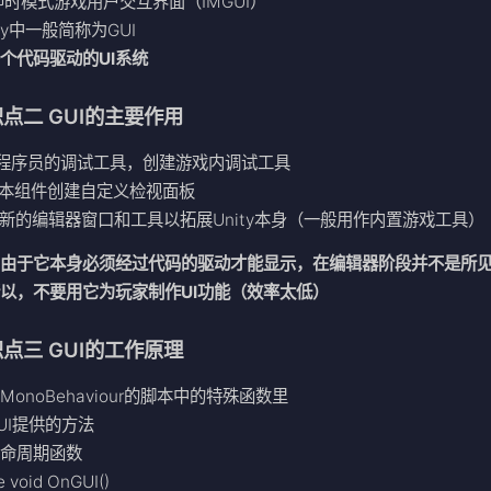
即时模式游戏用户交互界面（IMGUI）
ity中一般简称为GUI
个代码驱动的UI系统
点二 GUI的主要作用
为程序员的调试工具，创建游戏内调试工具
脚本组件创建自定义检视面板
建新的编辑器窗口和工具以拓展Unity本身（一般用作内置游戏工具）
：由于它本身必须经过代码的驱动才能显示，在编辑器阶段并不是所
以，不要用它为玩家制作UI功能（效率太低）
点三 GUI的工作原理
MonoBehaviour的脚本中的特殊函数里
UI提供的方法
生命周期函数
e void OnGUI()