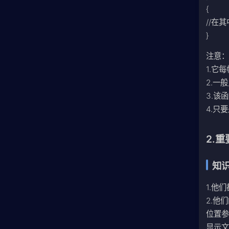
{
//在
}
注意
1.它
2.一
3.该函
4.只
2.
知识
1.他
2.他
位置参数
显示文