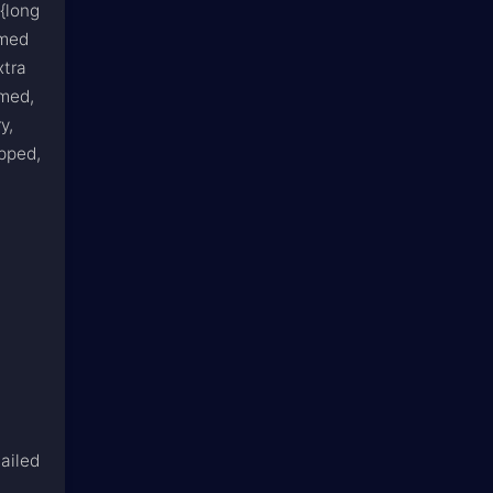
,{long
rmed
xtra
rmed,
y,
opped,
ailed