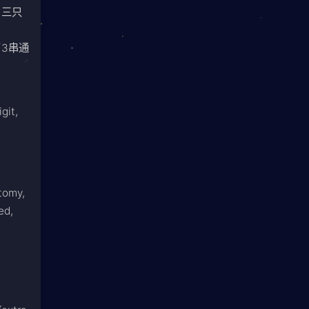
，三只
3串通
git,
atomy,
ed,