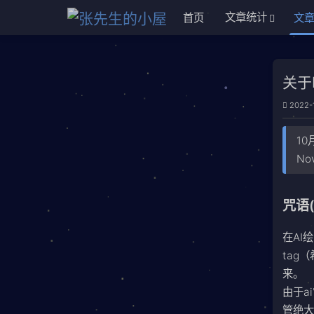
文章统计
首页
文
关于
2022-
1
N
咒语(
在AI
tag
来。
由于a
管绝大