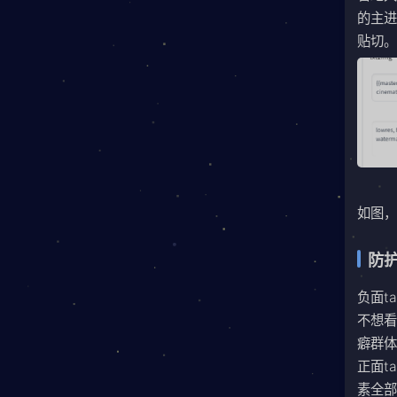
的主进
贴切
如图，
防护
负面t
不想
癖群
正面t
素全部