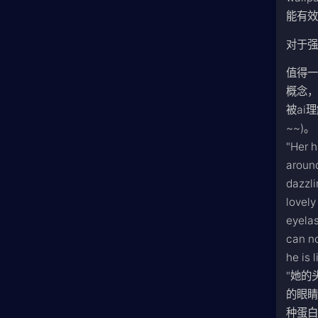
能有效
对于强
值得一
概念，
被ai
~~)。
"Her h
around
dazzli
lovely
eyelas
can no
he is 
"她的
的眼
种蛋