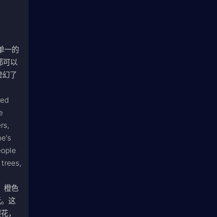
单一的
都可以
虚幻了
ped
e
rs,
ne's
eople
 trees,
。橙色
玩。这
樱花，