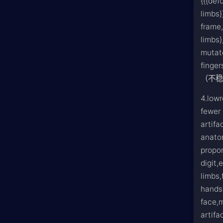
{{{def
limbs}
frame,
limbs}
mutate
finger
（不
4.lowr
fewer 
artifa
anato
propor
digit,
limbs,
hands
face,m
artifa