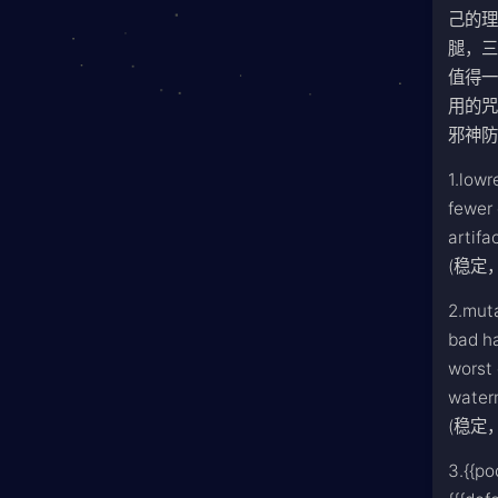
己的
腿，
值得一
用的
邪神防
1.lowr
fewer 
artifa
(稳定
2.muta
bad ha
worst 
waterm
(稳定
3.{{po