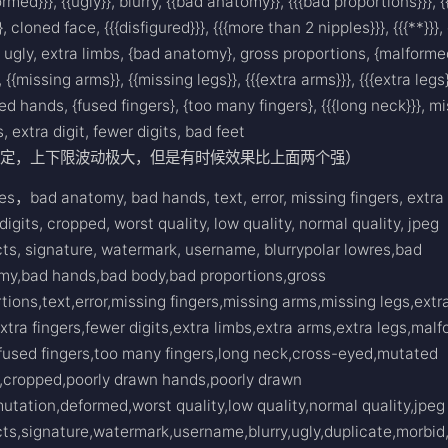
ormed}}}, {{ugly}}, blurry, {{bad anatomy}}, {{{bad proportions}}}, {
}, cloned face, {{{disfigured}}}, {{{more than 2 nipples}}}, {{{**}}},
 ugly, extra limbs, {bad anatomy}, gross proportions, {malform
, {{missing arms}}, {{missing legs}}, {{{extra arms}}}, {{{extra legs}
d hands, {fused fingers}, {too many fingers}, {{{long neck}}}, m
s, extra digit, fewer digits, bad feet
稳定，上下限波动极大，但是有时候效果比上面两个强）
es，bad anatomy, bad hands, text, error, missing fingers, extra 
digits, cropped, worst quality, low quality, normal quality, jpeg
cts, signature, watermark, username, blurrypolar lowres,bad
my,bad hands,bad body,bad proportions,gross
tions,text,error,missing fingers,missing arms,missing legs,extr
extra fingers,fewer digits,extra limbs,extra arms,extra legs,mal
fused fingers,too many fingers,long neck,cross-eyed,mutated
,cropped,poorly drawn hands,poorly drawn
utation,deformed,worst quality,low quality,normal quality,jpeg
cts,signature,watermark,username,blurry,ugly,duplicate,morbid