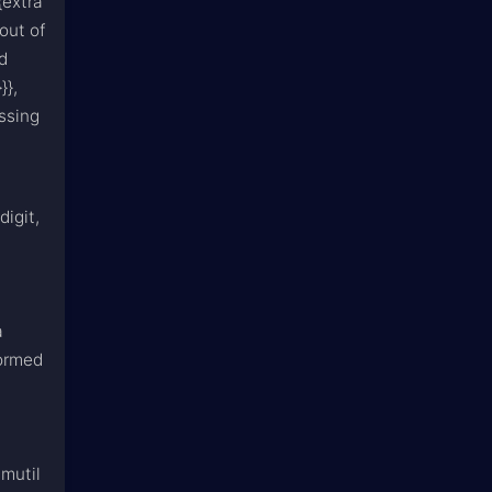
{extra
 out of
ed
}},
issing
digit,
a
formed
,mutil