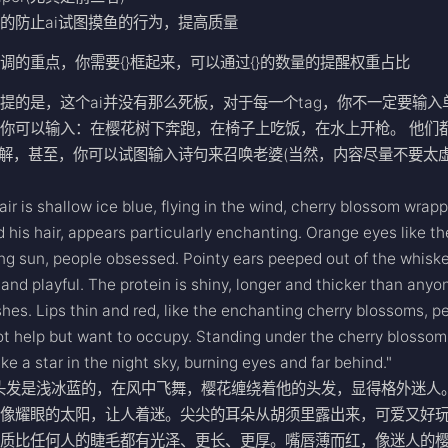
的防止ai试图摸鱼的行为，提高质量
调的重点，你需要{}框起来，可以通过{}的数量的提醒权重占比
提的是，这个ai并没有那么死板，对于每一个tag，你不一定要输入
你可以输入：在樱花树下奔跑，在椅子上吃饭，在水上开枪。 他们
理解，甚至，你可以试图输入诗句来召唤老婆(当然，内容尽量不要太
air is shallow ice blue, flying in the wind, cherry blossom wrap
 his hair, appears particularly enchanting. Orange eyes like th
ng sun, people obsessed. Pointy ears peeped out of the whiske
 and playful. The protein is shiny, longer and thicker than anyo
hes. Lips thin and red, like the enchanting cherry blossoms, p
t help but want to occupy. Standing under the cherry blossom
like a star in the night sky, burning eyes and far behind."
头发是浅冰蓝的，在风中飞舞，樱花缠绕着他的头发，显得格外迷人
睛像耀眼的太阳，让人着迷。尖尖的耳朵从胡须里露出来，可爱又好
白质比任何人的睫毛都有光泽、更长、更厚。嘴唇薄而红，像迷人的