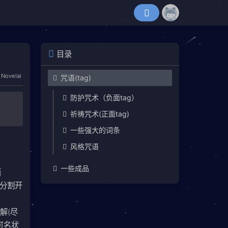
目录
Novelai
咒语(tag)
防护咒术（负面tag）
祈祷咒术(正面tag)
一些强大的词条
风格咒语
一些成品
面
号分割开
解(尽
可名状