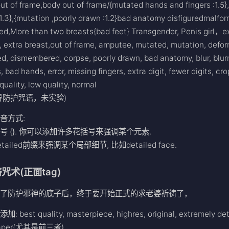
ut of frame,body out of frame/{mutated hands and fingers :1.5}
1.3},{mutation ,poorly drawn :1.2}bad anatomy disfiguredmalfo
ed,More than two breasts{bad feet} Transgender, Penis girl，e
, extra breast,out of frame, amputee, mutated, mutation, defo
d, dismembered, corpse, poorly drawn, bad anatomy, blur, blurr
, bad hands, error, missing fingers, extra digit, fewer digits, cr
quality, low quality, normal
导防护咒语，未实验)
音方式:
号 {}. 你可以添加许多花括号来强调某个元素.
tailed前缀来强调某个局部细节, 比如detailed face.
咒术(正面tag)
下了防护邪神的底子后，终于要开始正式的求老婆祈祷了，
 best quality, masterpiece, highres, original, extremely det
paper(尤其是前三者)