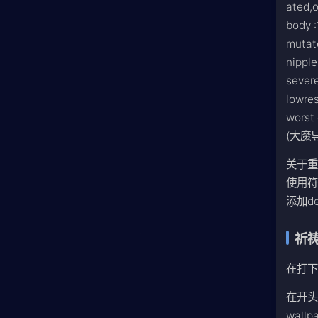
ated,o
body :
mutat
nipple
severe
lowres
worst 
(大魔
关于重
使用符
添加de
祈祷
在打
在开头添加:
wall