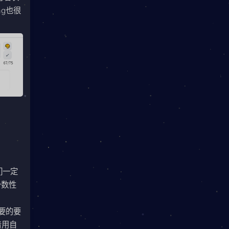
g也很
们一定
少数性
要的要
着用自